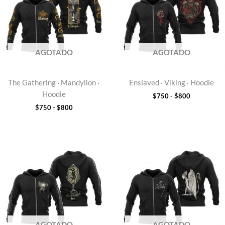
$750
$750
hasta
hasta
$800
$800
AGOTADO
AGOTADO
The Gathering · Mandylion ·
Enslaved · Viking · Hoodie
Hoodie
$
750
-
$
800
$
750
-
$
800
Rango
Rango
de
de
precios:
precios:
desde
desde
$750
$750
hasta
hasta
$800
$800
AGOTADO
AGOTADO