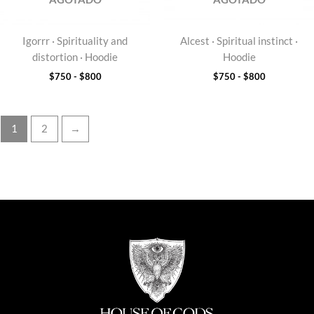
Igorrr · Spirituality and
Alcest · Spiritual instinct ·
distortion · Hoodie
Hoodie
$
750
-
$
800
$
750
-
$
800
1
2
→