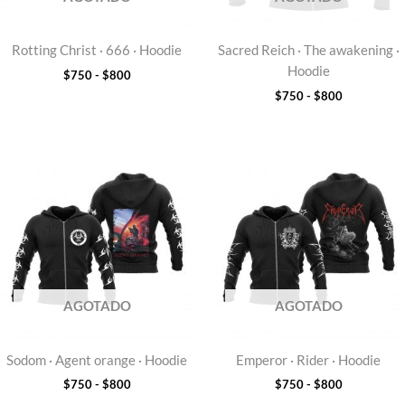
Rotting Christ · 666 · Hoodie
Sacred Reich · The awakening ·
Hoodie
$
750
-
$
800
$
750
-
$
800
Rango
Rango
de
de
precios:
precios:
desde
desde
$750
$750
hasta
hasta
$800
$800
AGOTADO
AGOTADO
Sodom · Agent orange · Hoodie
Emperor · Rider · Hoodie
$
750
-
$
800
$
750
-
$
800