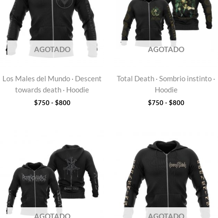
hasta
hasta
$800
$800
AGOTADO
AGOTADO
Los Males del Mundo · Descent
Total Death · Sombrio instinto ·
towards death · Hoodie
Hoodie
$
750
-
$
800
$
750
-
$
800
Rango
Rango
de
de
precios:
precios:
desde
desde
$750
$750
hasta
hasta
$800
$800
AGOTADO
AGOTADO