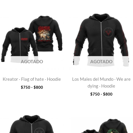
Rango
Rango
de
de
precios:
precios:
desde
desde
$750
$750
hasta
hasta
$800
$800
AGOTADO
AGOTADO
Kreator · Flag of hate · Hoodie
Los Males del Mundo · We are
dying · Hoodie
$
750
-
$
800
$
750
-
$
800
Rango
Rango
de
de
precios:
precios:
desde
desde
$750
$750