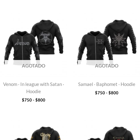
Rango
Rango
de
de
precios:
precios:
desde
desde
$750
$750
hasta
hasta
$800
$800
AGOTADO
AGOTADO
Venom · In league with Satan ·
Samael · Baphomet · Hoodie
Hoodie
$
750
-
$
800
$
750
-
$
800
Rango
Rango
de
de
precios:
precios:
desde
desde