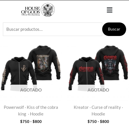
Ir
Menú
al
contenido
Buscar
Buscar
por:
Rango
Rango
de
de
precios:
precios:
desde
desde
$750
$750
hasta
hasta
$800
$800
AGOTADO
AGOTADO
Powerwolf · Kiss of the cobra
Kreator · Curse of reality ·
king · Hoodie
Hoodie
$
750
-
$
800
$
750
-
$
800