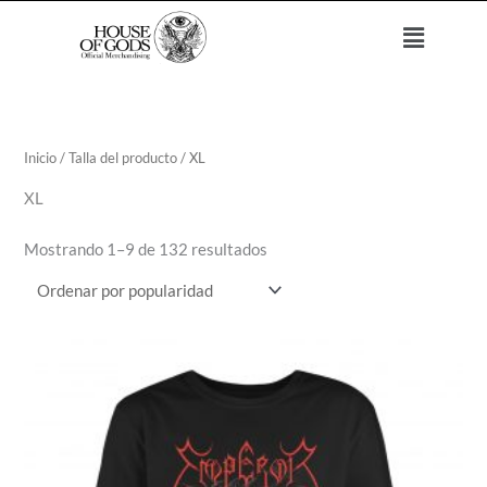
Ir
Menú
al
contenido
Ordenado
por
popularidad
Inicio
/ Talla del producto / XL
XL
Mostrando 1–9 de 132 resultados