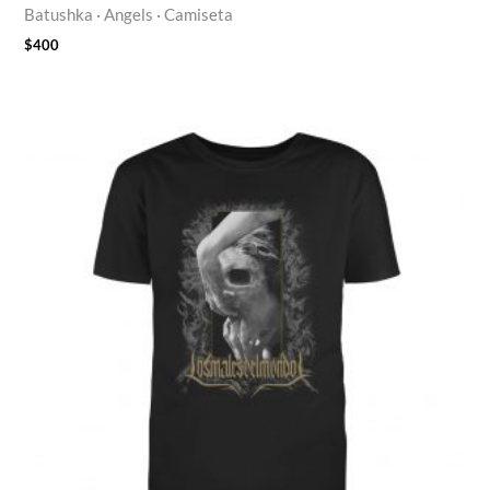
Batushka · Angels · Camiseta
$
400