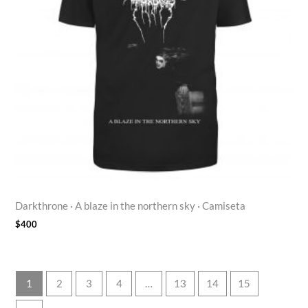
Darkthrone · A blaze in the northern sky · Camiseta
$
400
1
2
3
4
…
13
14
15