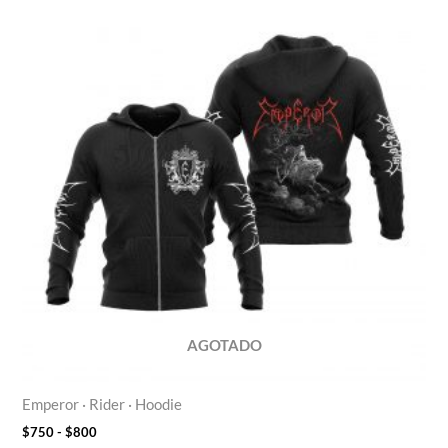
de
precios:
desde
$750
hasta
$800
AGOTADO
Emperor · Rider · Hoodie
$
750
-
$
800