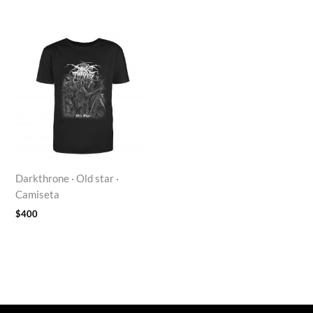
Darkthrone · Old star ·
Camiseta
$
400