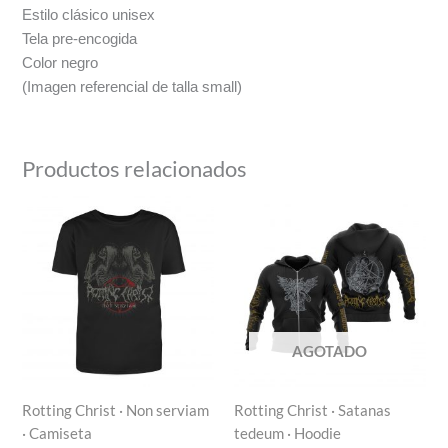
Estilo clásico unisex
Tela pre-encogida
Color negro
(Imagen referencial de talla small)
Productos relacionados
Rango
de
precios:
desde
$750
hasta
$800
AGOTADO
Rotting Christ · Non serviam
Rotting Christ · Satanas
· Camiseta
tedeum · Hoodie