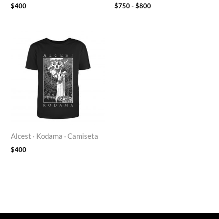
$
400
$
750
-
$
800
Alcest · Kodama · Camiseta
$
400