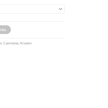
rito
as:
Camisetas
,
Kreator