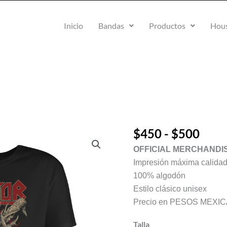
Inicio
Bandas
Productos
Hous
Ran
$
450
-
$
500
Kreator
de
·
OFFICIAL MERCHANDI
preci
Skull
Impresión máxima calida
desd
horns
100% algodón
$45
·
Estilo clásico unisex
hast
Camiseta
Precio en PESOS MEXI
$50
cantidad
Talla