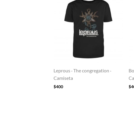
Leprous · The congregation ·
Bo
Camiseta
Ca
$
400
$
4