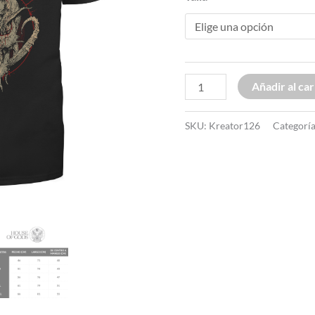
Añadir al car
SKU:
Kreator126
Categorí