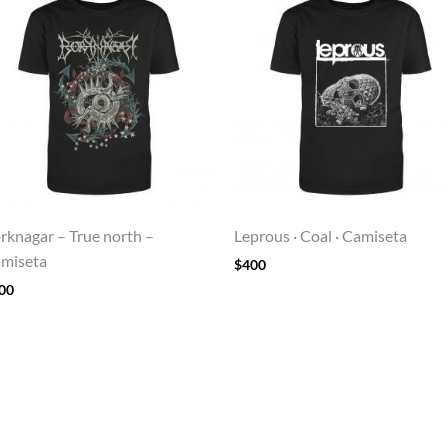
rknagar – True north –
Leprous · Coal · Camiseta
miseta
$
400
00