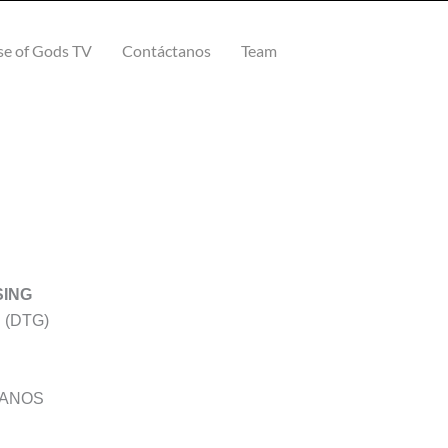
e of Gods TV
Contáctanos
Team
go
SING
os:
d (DTG)
e
0
a
CANOS
0