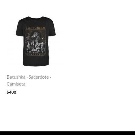
Batushka · Sacerdote ·
Camiseta
$
400