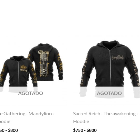
Rango
Rango
de
de
precios:
precios:
desde
desde
$750
$750
hasta
hasta
$800
$800
AGOTADO
AGOTADO
e Gathering · Mandylion ·
Sacred Reich · The awakening ·
odie
Hoodie
50
-
$
800
$
750
-
$
800