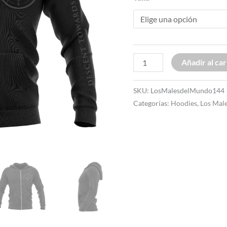
·
Hoodie
cantidad
Añadir al car
SKU:
LosMalesdelMundo144
Categorías:
Hoodies
,
Los Mal