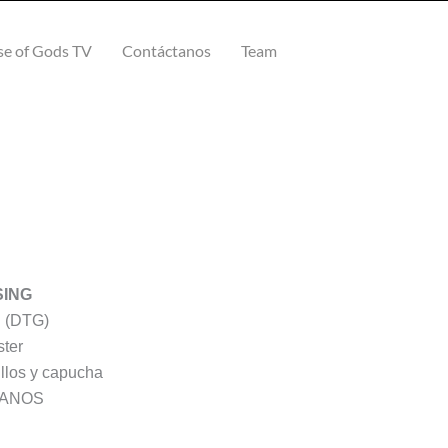
e of Gods TV
Contáctanos
Team
go
SING
os:
d (DTG)
e
ster
0
illos y capucha
a
CANOS
0