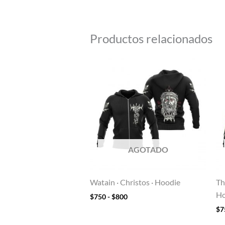
Productos relacionados
Rango
de
precios:
desde
$750
hasta
$800
AGOTADO
Watain · Christos · Hoodie
Th
Ho
$
750
-
$
800
$
7