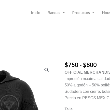
Inicio
Bandas
Productos
Hous
Ran
$
750
-
$
800
Los
de
Males
OFFICIAL MERCHANDI
preci
del
Impresión máxima calida
desd
Mundo
50% algodón – 50% polié
$75
·
Sudadera con cierre, bols
hast
Descent
Precio en PESOS MEXI
$80
towards
death
Talla