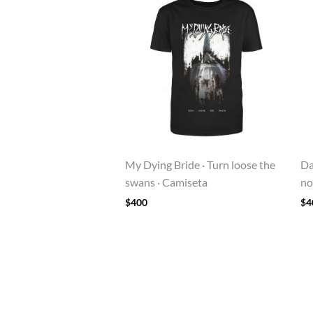
My Dying Bride · Turn loose the
Da
swans · Camiseta
no
$
400
$
4