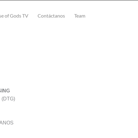
e of Gods TV
Contáctanos
Team
SING
d (DTG)
CANOS