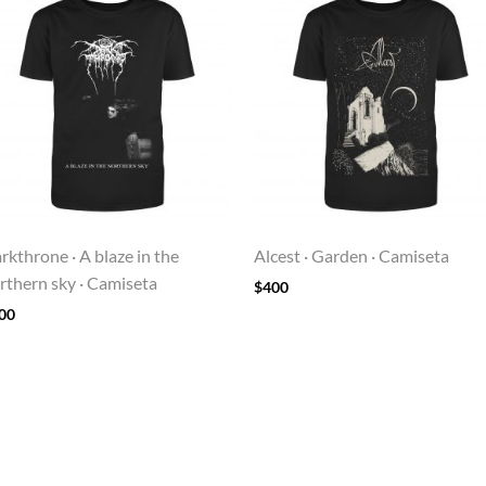
rkthrone · A blaze in the
Alcest · Garden · Camiseta
rthern sky · Camiseta
$
400
00