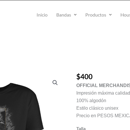
Inicio
Bandas
Productos
Hous
$
400
Los
Males
OFFICIAL MERCHANDI
del
Impresión máxima calida
Mundo
100% algodón
·
Estilo clásico unisex
Descent
Precio en PESOS MEXI
towards
death
Talla