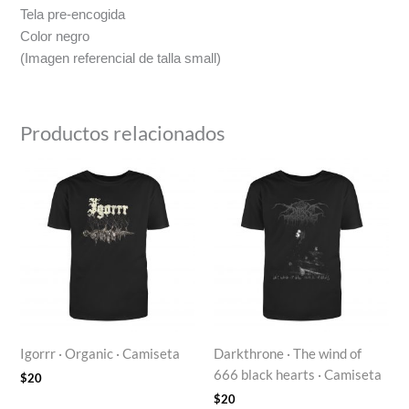
Tela pre-encogida
Color negro
(Imagen referencial de talla small)
Productos relacionados
Igorrr · Organic · Camiseta
Darkthrone · The wind of
666 black hearts · Camiseta
$
20
$
20