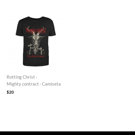
Rotting Christ ·
Mighty contract · Camiseta
$
20