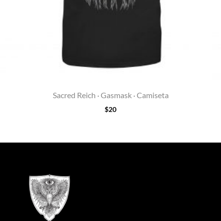
Sacred Reich · Gasmask · Camiseta
$
20