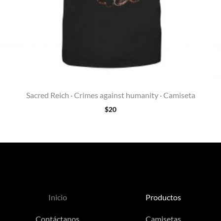
Sacred Reich · Crimes against humanity · Camiseta
$
20
Inicio
Productos
Contáctanos
Camisetas