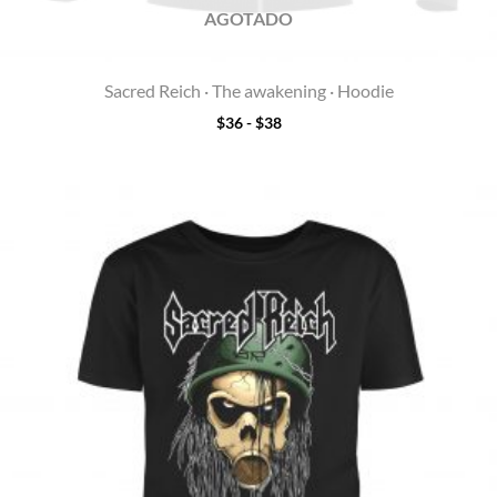
AGOTADO
Sacred Reich · The awakening · Hoodie
$
36
-
$
38