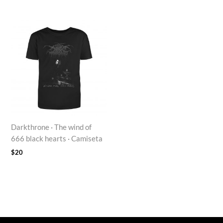
Darkthrone · The wind of
666 black hearts · Camiseta
$
20