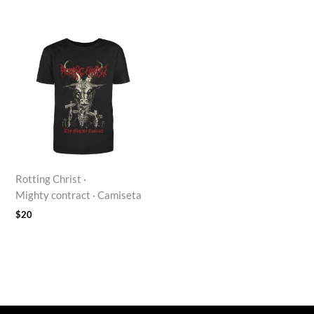
Rotting Christ ·
Mighty contract · Camiseta
$
20