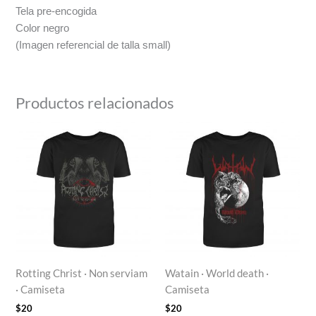
Tela pre-encogida
Color negro
(Imagen referencial de talla small)
Productos relacionados
Rotting Christ · Non serviam
Watain · World death ·
· Camiseta
Camiseta
$
20
$
20