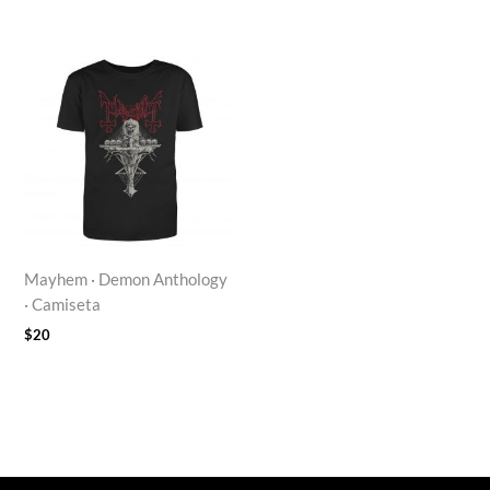
Mayhem · Demon Anthology
· Camiseta
$
20