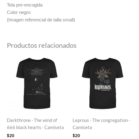
Tela pre-encogida
Color negro
(Imagen referencial de talla small)
Productos relacionados
Darkthrone · The wind of
Leprous · The congregation ·
666 black hearts · Camiseta
Camiseta
$
20
$
20