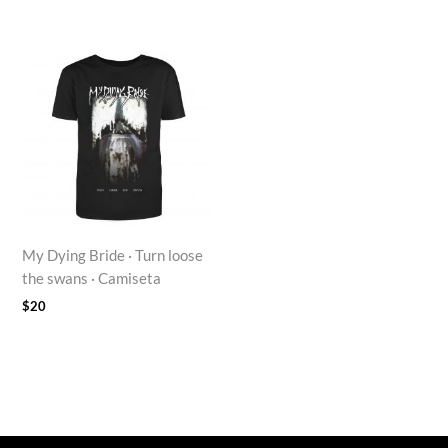
My Dying Bride · Turn loose
the swans · Camiseta
$
20