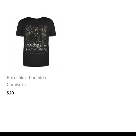
Batushka · Panihida ·
Camiseta
$
20