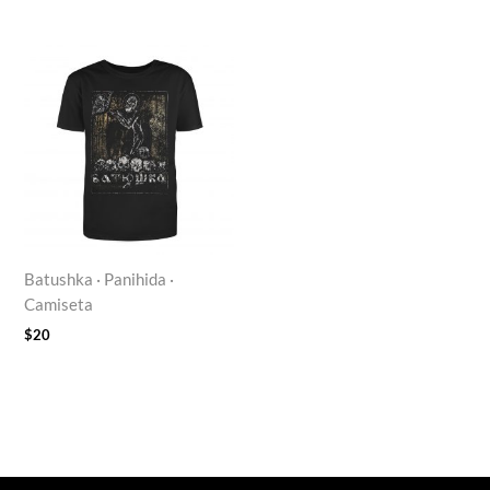
Batushka · Panihida ·
Camiseta
$
20