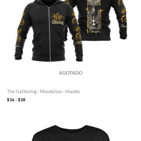
AGOTADO
The Gathering · Mandylion · Hoodie
$
36
-
$
38