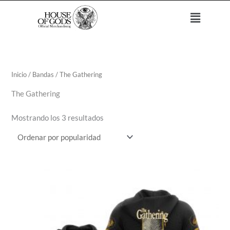
Ir
Menú
al
contenido
Ordenado
por
popularidad
Inicio
/
Bandas
/ The Gathering
The Gathering
Mostrando los 3 resultados
Rango
de
precios:
desde
$36
hasta
$38