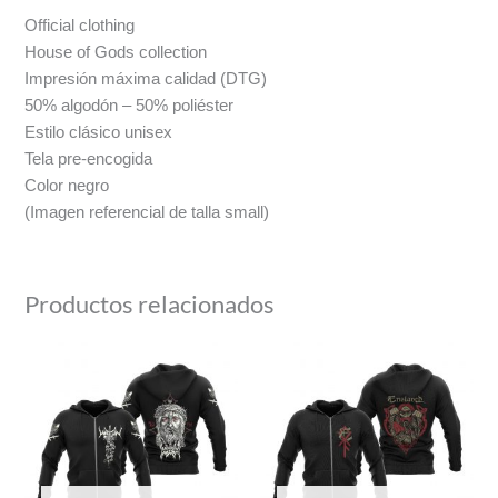
Official clothing
House of Gods collection
Impresión máxima calidad (DTG)
50% algodón – 50% poliéster
Estilo clásico unisex
Tela pre-encogida
Color negro
(Imagen referencial de talla small)
Productos relacionados
Rango
Rango
de
de
precios:
precios:
desde
desde
$36
$36
hasta
hasta
$38
$38