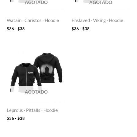
AGOTADO
AGOTADO
Watain · Christos · Hoodie
Enslaved · Viking · Hoodie
$
36
-
$
38
$
36
-
$
38
Rango
de
precios:
desde
$36
hasta
$38
AGOTADO
Leprous · Pitfalls · Hoodie
$
36
-
$
38