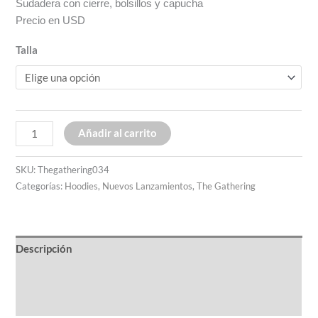
Sudadera con cierre, bolsillos y capucha
Precio en USD
Talla
Añadir al carrito
SKU:
Thegathering034
Categorías:
Hoodies
,
Nuevos Lanzamientos
,
The Gathering
Descripción
Información adicional
Valoraciones (0)