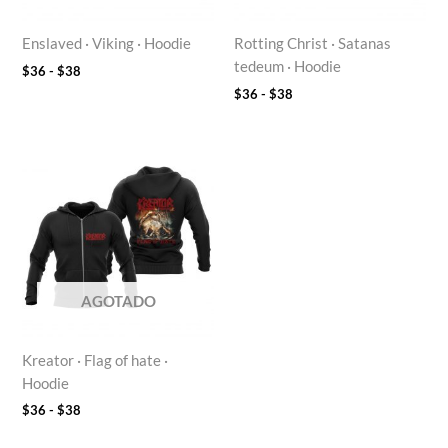
Enslaved · Viking · Hoodie
Rotting Christ · Satanas
tedeum · Hoodie
$
36
-
$
38
$
36
-
$
38
Rango
de
precios:
desde
$36
hasta
$38
AGOTADO
Kreator · Flag of hate ·
Hoodie
$
36
-
$
38