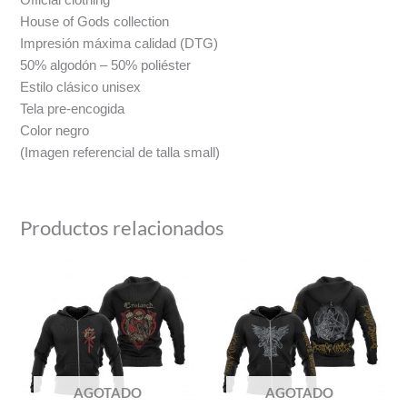
Official clothing
House of Gods collection
Impresión máxima calidad (DTG)
50% algodón – 50% poliéster
Estilo clásico unisex
Tela pre-encogida
Color negro
(Imagen referencial de talla small)
Productos relacionados
Rango
Rango
de
de
precios:
precios:
desde
desde
$36
$36
hasta
hasta
$38
$38
AGOTADO
AGOTADO